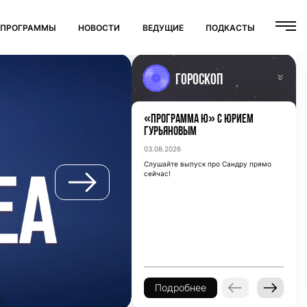
ПРОГРАММЫ
НОВОСТИ
ВЕДУЩИЕ
ПОДКАСТЫ
Гороскоп
«Программа Ю» с Юрием
Овен
(21/03 - 20/04)
Гурьяновым
Овны – разговоры с соседями или
03.08.2026
знакомыми сегодня могут быть
особенно полезными.
Слушайте выпуск про Сандру прямо
сейчас!
Подробнее