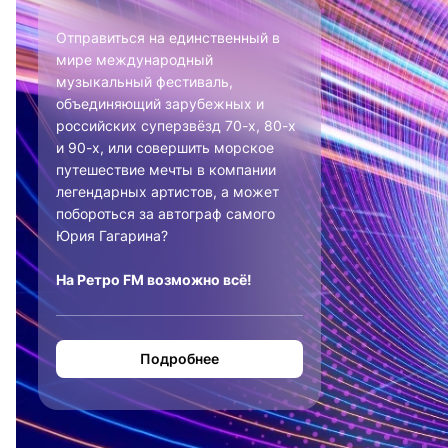
Отправиться на единственный в
мире международный
музыкальный фестиваль,
объединяющий зарубежных и
российских суперзвёзд 70-х, 80-х
и 90-х, или совершить морское
путешествие мечты в компании
легендарных артистов, а может
побороться за автограф самого
Юрия Гагарина?
На Ретро FM возможно всё!
Подробнее