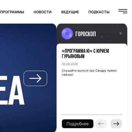
ПРОГРАММЫ
НОВОСТИ
ВЕДУЩИЕ
ПОДКАСТЫ
Гороскоп
«Программа Ю» с Юрием
Овен
(21/03 - 20/04)
Гурьяновым
Овны – разговоры с соседями или
03.08.2026
знакомыми сегодня могут быть
особенно полезными.
Слушайте выпуск про Сандру прямо
сейчас!
Подробнее