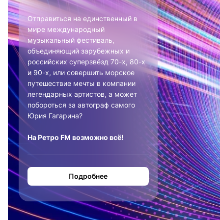
Отправиться на единственный в
мире международный
музыкальный фестиваль,
объединяющий зарубежных и
российских суперзвёзд 70-х, 80-х
и 90-х, или совершить морское
путешествие мечты в компании
легендарных артистов, а может
побороться за автограф самого
Юрия Гагарина?
На Ретро FM возможно всё!
Подробнее