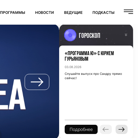
ПРОГРАММЫ
НОВОСТИ
ВЕДУЩИЕ
ПОДКАСТЫ
Гороскоп
«Программа Ю» с Юрием
Овен
(21/03 - 20/04)
Гурьяновым
Овны – разговоры с соседями или
03.08.2026
знакомыми сегодня могут быть
особенно полезными.
Слушайте выпуск про Сандру прямо
сейчас!
Подробнее