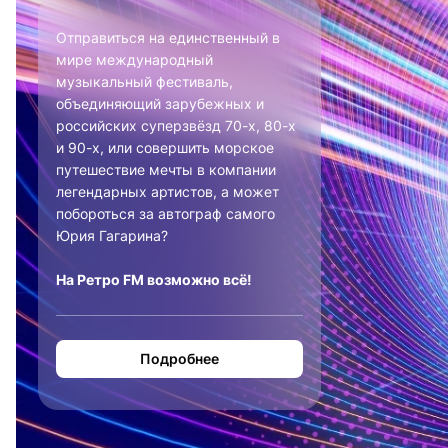
Отправиться на единственный в
мире международный
музыкальный фестиваль,
объединяющий зарубежных и
российских суперзвёзд 70-х, 80-х
и 90-х, или совершить морское
путешествие мечты в компании
легендарных артистов, а может
побороться за автограф самого
Юрия Гагарина?
На Ретро FM возможно всё!
Подробнее