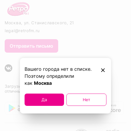
Москва, ул. Станиславского, 21
legal@retrofm.ru
Отправить письмо
Вашего города нет в списке.
Поэтому определили
как
Москва
Загрузите приложение сейчас и слушайте
отличные песни. Одну за другой!
Да
Нет