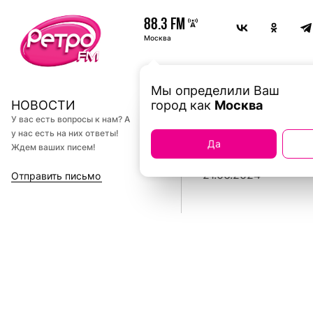
88.3 FM
Москва
Мы определили Ваш
ИТОГИ Н
НОВОСТИ
город как
Москва
У вас есть вопросы к нам? А
у нас есть на них ответы!
КОГДА?»
Да
Ждем ваших писем!
21.06.2024
Отправить письмо