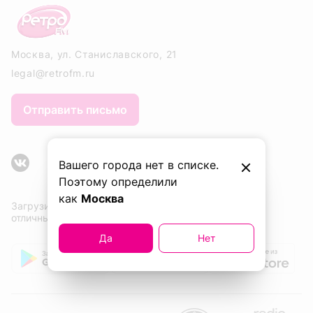
Москва, ул. Станиславского, 21
legal@retrofm.ru
Отправить письмо
Вашего города нет в списке.
Поэтому определили
как
Москва
Загрузите приложение сейчас и слушайте
отличные песни. Одну за другой!
Да
Нет