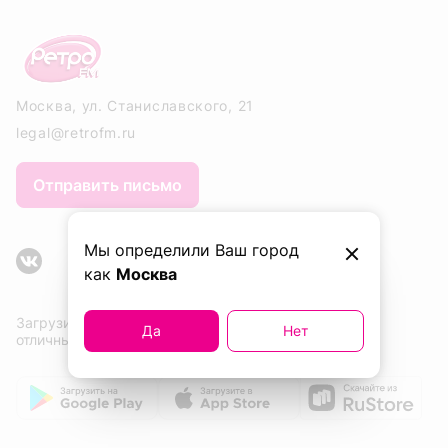
Москва, ул. Станиславского, 21
legal@retrofm.ru
Отправить письмо
Мы определили Ваш город
как
Москва
Загрузите приложение сейчас и слушайте
Да
Нет
отличные песни. Одну за другой!